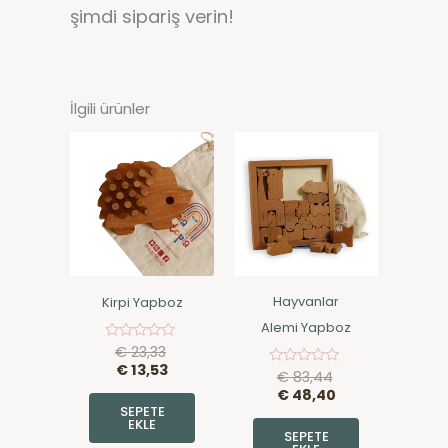
şimdi sipariş verin!
İlgili ürünler
Hayvanlar
Kirpi Yapboz
Alemi Yapboz
€
23,33
5
üzerinden
€
13,53
€
83,44
5
0
üzerinden
oy
€
48,40
0
aldı
SEPETE
oy
EKLE
aldı
SEPETE