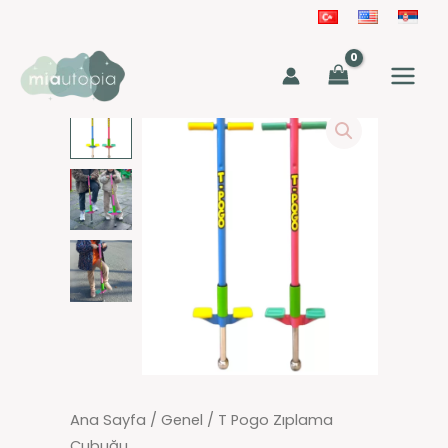
İçeriğe
atla
MAIN
MEN
T
Pogo
Zıplama
Çubuğu
adet
Ana Sayfa
/
Genel
/ T Pogo Zıplama
Çubuğu