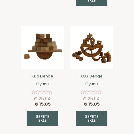
EKLE
Küp Denge
XOX Denge
Oyunu
Oyunu
€
25,94
€
25,94
5
5
üzerinden
üzerinden
€
15,05
€
15,05
0
0
oy
oy
aldı
aldı
SEPETE
SEPETE
EKLE
EKLE