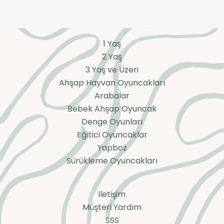
1 Yaş
2 Yaş
3 Yaş ve Üzeri
Ahşap Hayvan Oyuncakları
Arabalar
Bebek Ahşap Oyuncak
Denge Oyunları
Eğitici Oyuncaklar
Yapboz
Sürükleme Oyuncakları
iletişim
Müşteri Yardım
SSS