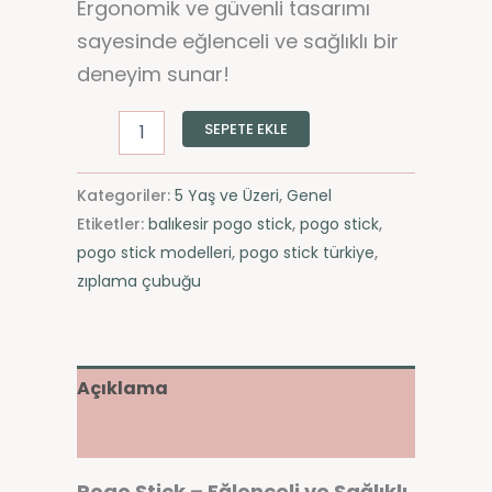
Ergonomik ve güvenli tasarımı
sayesinde eğlenceli ve sağlıklı bir
deneyim sunar!
SEPETE EKLE
Kategoriler:
5 Yaş ve Üzeri
,
Genel
Etiketler:
balıkesir pogo stick
,
pogo stick
,
pogo stick modelleri
,
pogo stick türkiye
,
zıplama çubuğu
Açıklama
Değerlendirmeler (0)
Pogo Stick – Eğlenceli ve Sağlıklı