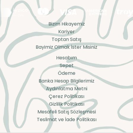
Bizim Hikayemiz
Kariyer
Toptan Satış
Bayimiz Olmak İster Misiniz
Hesabım
Sepet
Ödeme
Banka Hesap Bilgilerimiz
Aydınlatma Metni
Çerez Politikası
Gizlilik Politikası
Mesafeli Satış Sözleşmesi
Teslimat ve İade Politikası