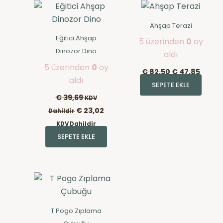
Ahşap Terazi
Eğitici Ahşap
5 üzerinden
0
oy
Dinozor Dino
aldı
5 üzerinden
0
oy
€
82,50
€
47,85
aldı
SEPETE EKLE
€
39,69
KDV
€
23,02
Dahildir
KDV Dahildir
SEPETE EKLE
T Pogo Zıplama