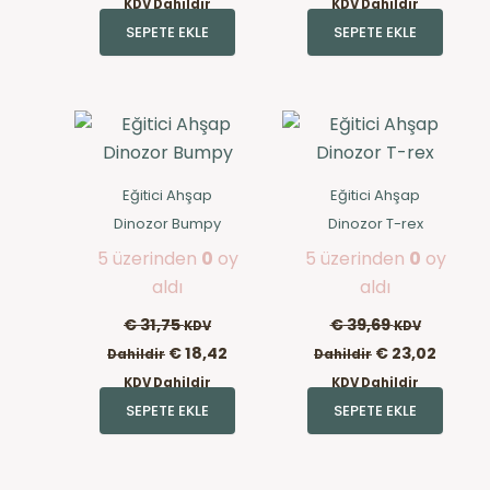
KDV Dahildir
KDV Dahildir
SEPETE EKLE
SEPETE EKLE
Eğitici Ahşap
Eğitici Ahşap
Dinozor Bumpy
Dinozor T-rex
5 üzerinden
0
oy
5 üzerinden
0
oy
aldı
aldı
€
31,75
€
39,69
KDV
KDV
€
18,42
€
23,02
Dahildir
Dahildir
KDV Dahildir
KDV Dahildir
SEPETE EKLE
SEPETE EKLE