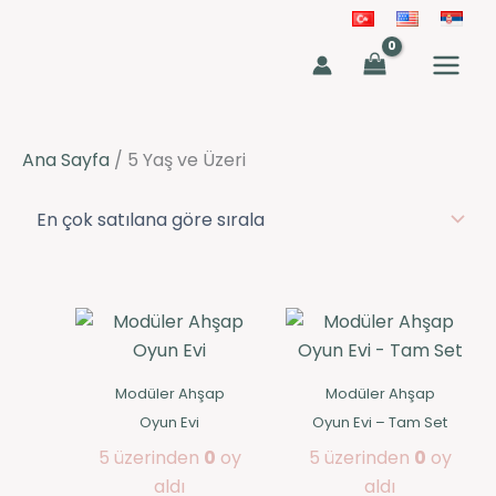
İçeriğe
atla
MAIN
MEN
Ana Sayfa
/ 5 Yaş ve Üzeri
Bu
ürünün
birden
Modüler Ahşap
Modüler Ahşap
fazla
Oyun Evi
Oyun Evi – Tam Set
varyasyonu
5 üzerinden
0
oy
5 üzerinden
0
oy
var.
aldı
aldı
Seçenekler