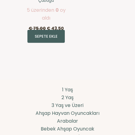
Çubuğu
5 üzerinden
0
oy
aldı
€
75,00
€
43,50
SEPETE EKLE
1 Yaş
2 Yaş
3 Yaş ve Üzeri
Ahşap Hayvan Oyuncakları
Arabalar
Bebek Ahşap Oyuncak