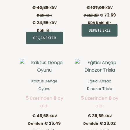
ürün
€
42,35
€
127,05
KDV
KDV
sayfasından
€
73,69
Dahildir
Dahildir
seçilebilir
€
24,56
KDV
KDV Dahildir
SEPETE EKLE
Dahildir
SEÇENEKLER
Kaktüs Denge
Eğitici Ahşap
Oyunu
Dinozor Trisia
5 üzerinden
0
oy
5 üzerinden
0
oy
aldı
aldı
€
45,68
€
39,69
KDV
KDV
€
26,49
€
23,02
Dahildir
Dahildir