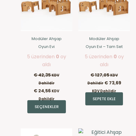
var.
Seçenekler
ürün
sayfasından
seçilebilir
Modüler Ahşap
Modüler Ahşap
Oyun Evi
Oyun Evi – Tam Set
5 üzerinden
0
oy
5 üzerinden
0
oy
aldı
aldı
€
42,35
€
127,05
KDV
KDV
€
73,69
Dahildir
Dahildir
€
24,56
KDV
KDV Dahildir
SEPETE EKLE
Dahildir
SEÇENEKLER