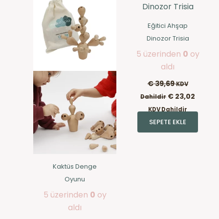
Eğitici Ahşap
Dinozor Trisia
5 üzerinden
0
oy
aldı
€
39,69
KDV
€
23,02
Dahildir
KDV Dahildir
SEPETE EKLE
Kaktüs Denge
Oyunu
5 üzerinden
0
oy
aldı