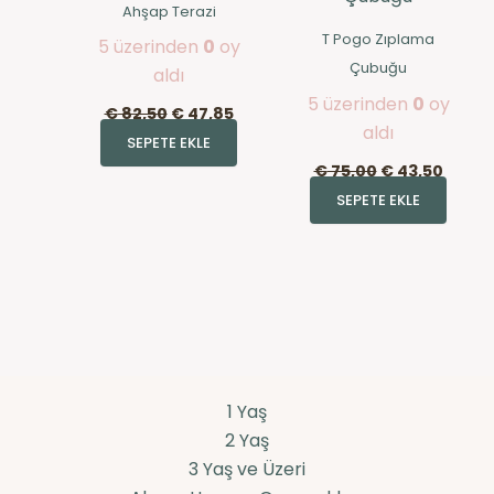
Ahşap Terazi
T Pogo Zıplama
5 üzerinden
0
oy
Çubuğu
aldı
5 üzerinden
0
oy
€
82,50
€
47,85
aldı
SEPETE EKLE
€
75,00
€
43,50
SEPETE EKLE
1 Yaş
2 Yaş
3 Yaş ve Üzeri