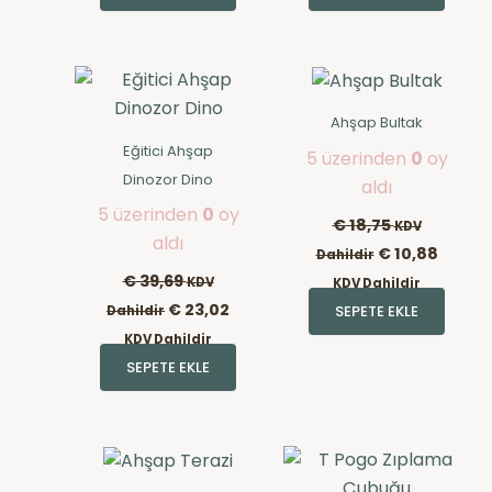
Ahşap Bultak
Eğitici Ahşap
5 üzerinden
0
oy
Dinozor Dino
aldı
5 üzerinden
0
oy
€
18,75
KDV
aldı
€
10,88
Dahildir
€
39,69
KDV
KDV Dahildir
€
23,02
SEPETE EKLE
Dahildir
KDV Dahildir
SEPETE EKLE