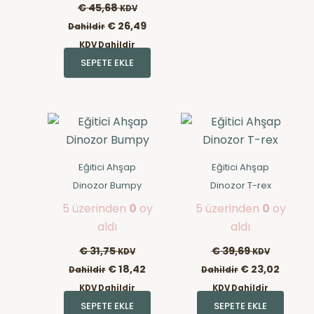
€
45,68
KDV
€
26,49
Dahildir
KDV Dahildir
SEPETE EKLE
Eğitici Ahşap
Eğitici Ahşap
Dinozor Bumpy
Dinozor T-rex
5 üzerinden
0
oy
5 üzerinden
0
oy
aldı
aldı
€
31,75
€
39,69
KDV
KDV
€
18,42
€
23,02
Dahildir
Dahildir
KDV Dahildir
KDV Dahildir
SEPETE EKLE
SEPETE EKLE