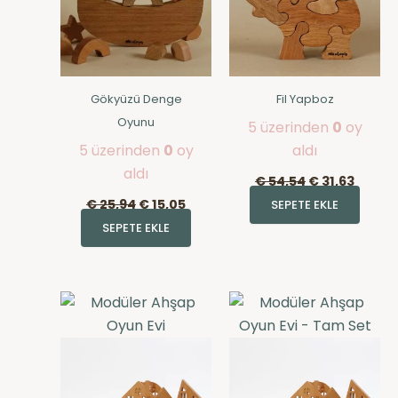
Gökyüzü Denge
Fil Yapboz
Oyunu
5 üzerinden
0
oy
5 üzerinden
0
oy
aldı
aldı
€
54,54
€
31,63
€
25,94
€
15,05
SEPETE EKLE
SEPETE EKLE
Bu
ürünün
birden
fazla
varyasyonu