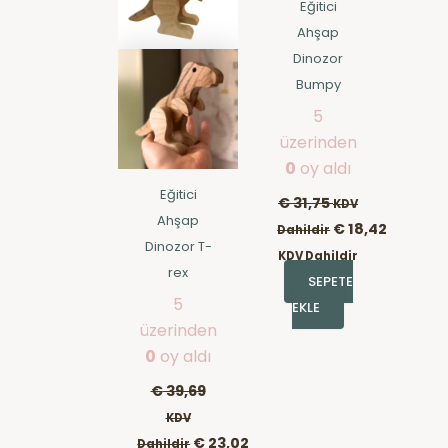
Eğitici
Ahşap
Dinozor
Bumpy
5
üzerinden
0
oy aldı
Eğitici
€
31,75
KDV
Ahşap
€
18,42
Dahildir
Dinozor T-
KDV Dahildir
rex
SEPETE
5
EKLE
üzerinden
0
oy aldı
€
39,69
KDV
€
23,02
Dahildir