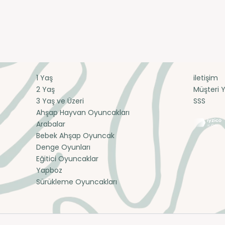
1 Yaş
iletişim
2 Yaş
Müşteri 
3 Yaş ve Üzeri
SSS
Ahşap Hayvan Oyuncakları
Arabalar
Bebek Ahşap Oyuncak
Denge Oyunları
Eğitici Oyuncaklar
Yapboz
Sürükleme Oyuncakları