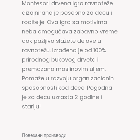
Montesori drvena igra ravnoteže
dizajnirana je posebno za decu i
roditelje. Ova igra sa motivima
neba omogućava zabavno vreme
dok pažljivo slažete delove u
ravnotežu. Izrađena je od 100%
prirodnog bukovog drveta i
premazana maslinovim uljem.
Pomaže u razvoju organizacionih
sposobnosti kod dece. Pogodna
je za decu uzrasta 2 godine i
stariju!
Повезани производи