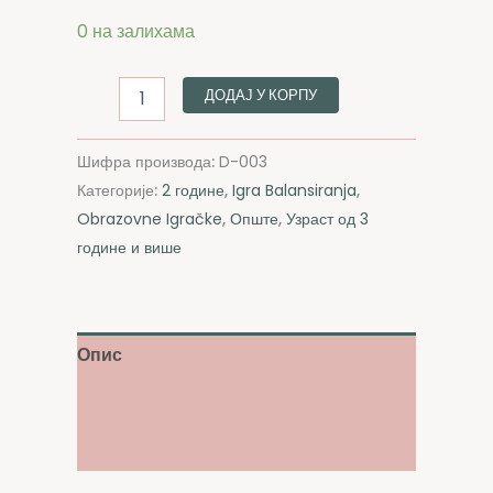
0 на залихама
ДОДАЈ У КОРПУ
Шифра производа:
D-003
Категорије:
2 године
,
Igra Balansiranja
,
Obrazovne Igračke
,
Опште
,
Узраст од 3
године и више
Опис
Додатне информације
Рецензије (0)