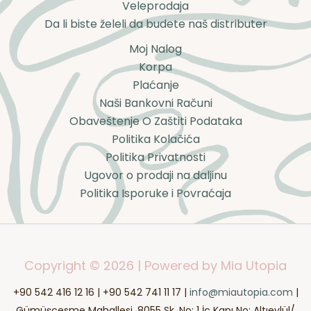
Veleprodaja
Da li biste želeli da budete naš distributer
Moj Nalog
Korpa
Plaćanje
Naši Bankovni Računi
Obaveštenje O Zaštiti Podataka
Politika Kolačića
Politika Privatnosti
Ugovor o prodaji na daljinu
Politika Isporuke i Povraćaja
Copyright © 2026 | Powered by Mia Utopia
+90 542 416 12 16 | +90 542 741 11 17 |
info@miautopia.com
|
Gümüşçesme Mahallesi, 8055 Sk. No: 1 İç Kapı No: Altıeylül/