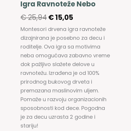
Igra Ravnoteže Nebo
€
25,94
€
15,05
Montesori drvena igra ravnoteže
dizajnirana je posebno za decu i
roditelje. Ova igra sa motivima
neba omogućava zabavno vreme
dok pažljivo slažete delove u
ravnotežu. Izrađena je od 100%
prirodnog bukovog drveta i
premazana maslinovim uljem.
Pomaže u razvoju organizacionih
sposobnosti kod dece. Pogodna
je za decu uzrasta 2 godine i
stariju!