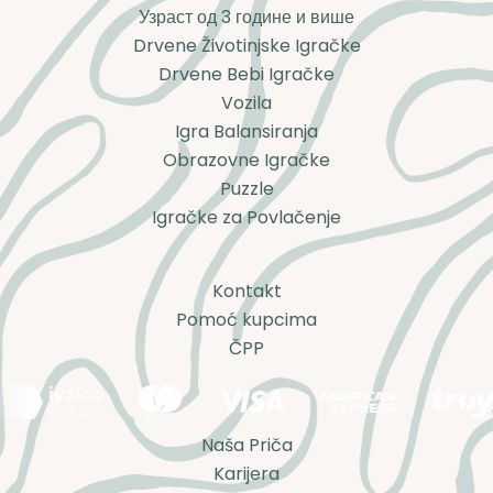
Узраст од 3 године и више
Drvene Životinjske Igračke
Drvene Bebi Igračke
Vozila
Igra Balansiranja
Obrazovne Igračke
Puzzle
Igračke za Povlačenje
Kontakt
Pomoć kupcima
ČPP
Naša Priča
Karijera