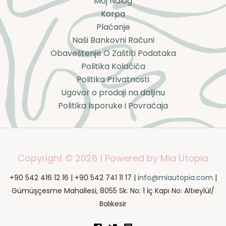
Moj Nalog
Korpa
Plaćanje
Naši Bankovni Računi
Obaveštenje O Zaštiti Podataka
Politika Kolačića
Politika Privatnosti
Ugovor o prodaji na daljinu
Politika Isporuke i Povraćaja
Copyright © 2026 | Powered by Mia Utopia
+90 542 416 12 16 | +90 542 741 11 17 |
info@miautopia.com
|
Gümüşçesme Mahallesi, 8055 Sk. No: 1 İç Kapı No: Altıeylül/
Balıkesir