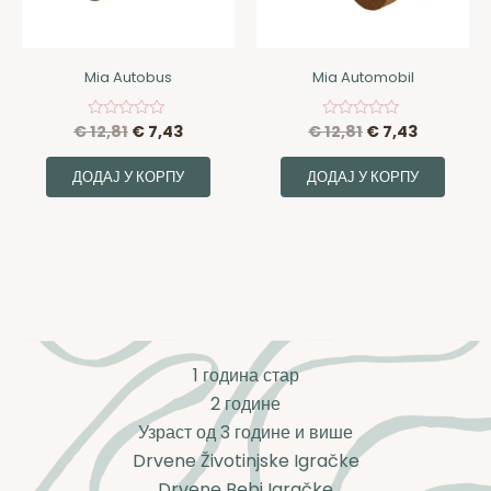
Mia Autobus
Mia Automobil
€
12,81
€
7,43
€
12,81
€
7,43
Оцењено
Оцењено
са
са
0
0
од
од
ДОДАЈ У КОРПУ
ДОДАЈ У КОРПУ
5
5
1 година стар
2 године
Узраст од 3 године и више
Drvene Životinjske Igračke
Drvene Bebi Igračke