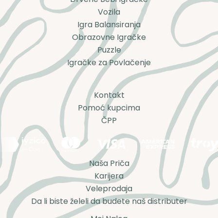
Vozila
Igra Balansiranja
Obrazovne Igračke
Puzzle
Igračke za Povlačenje
Kontakt
Pomoć kupcima
ČPP
Naša Priča
Karijera
Veleprodaja
Da li biste želeli da budete naš distributer