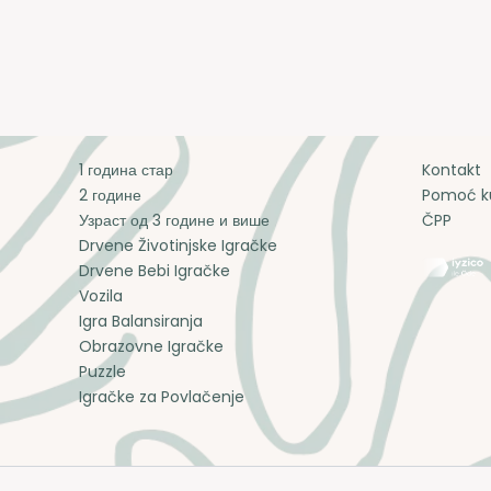
1 година стар
Kontakt
2 године
Pomoć k
Узраст од 3 године и више
ČPP
Drvene Životinjske Igračke
Drvene Bebi Igračke
Vozila
Igra Balansiranja
Obrazovne Igračke
Puzzle
Igračke za Povlačenje