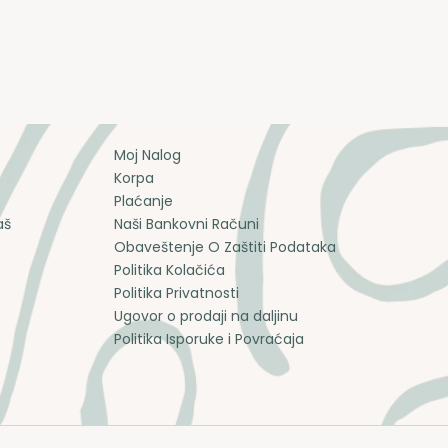
Moj Nalog
Korpa
Plaćanje
aš
Naši Bankovni Računi
Obaveštenje O Zaštiti Podataka
Politika Kolačića
Politika Privatnosti
Ugovor o prodaji na daljinu
Politika Isporuke i Povraćaja