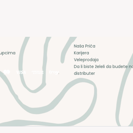
Naša Priča
upcima
Karijera
Veleprodaja
Da li biste želeli da budete n
distributer