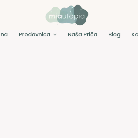
tna
Prodavnica
Naša Priča
Blog
Ko